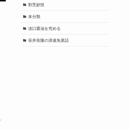
割烹妙技
未分類
淡口醤油を究める
笹井良隆の浪速魚菜話
ぐ