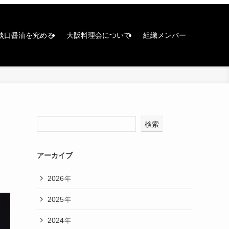
淡口醤油を究める
大阪料理会について
組織メンバー
検索
アーカイブ
2026
年
2025
年
2024
年