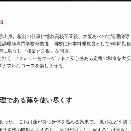
根」
茨城県出身。板前の仕事に憧れ高校卒業後、大阪あべの辻調理師専
辻調理師専門学校卒業後、同校に日本料理教員として5年間勤務
1年に独立し『和楽せき根』を開店。
で無く､ファミリーをターゲットに安心感ある定番の和食を大切
ズナブルなコースを楽しませる。
料理である蕪を使い尽くす
あった。 これは蕪が持つ身体を温める効果で、 風邪などを防
蕪は名残の時期を迎えると、 外側が固くなり食するには適さな