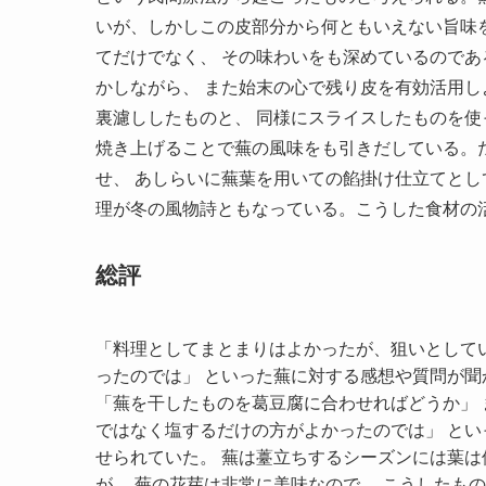
いが、しかしこの皮部分から何ともいえない旨味
てだけでなく、 その味わいをも深めているのであ
かしながら、 また始末の心で残り皮を有効活用
裏濾ししたものと、 同様にスライスしたものを使
焼き上げることで蕪の風味をも引きだしている。
せ、 あしらいに蕪葉を用いての餡掛け仕立てとし
理が冬の風物詩ともなっている。こうした食材の
総評
「料理としてまとまりはよかったが、狙いとして
ったのでは」 といった蕪に対する感想や質問が聞
「蕪を干したものを葛豆腐に合わせればどうか」 
ではなく塩するだけの方がよかったのでは」 とい
せられていた。 蕪は薹立ちするシーズンには葉は
が、 蕪の花芽は非常に美味なので、 こうしたも