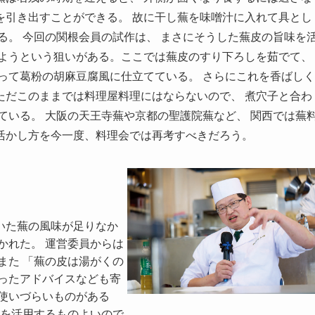
を引き出すことができる。 故に干し蕪を味噌汁に入れて具とし
る。 今回の関根会員の試作は、 まさにそうした蕪皮の旨味を
しようという狙いがある。ここでは蕪皮のすり下ろしを茹でて、
って葛粉の胡麻豆腐風に仕立てている。 さらにこれを香ばしく
ただこのままでは料理屋料理にはならないので、 煮穴子と合わ
ている。 大阪の天王寺蕪や京都の聖護院蕪など、 関西では蕪
活かし方を今一度、料理会では再考すべきだろう。
いた蕪の風味が足りなか
かれた。 運営委員からは
また 「蕪の皮は湯がくの
ったアドバイスなども寄
使いづらいものがある
のを活用するものよいので