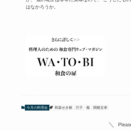
はなかろうか。
今月の料理会
和楽せき根
穴子
蕪
関根文幸
Please