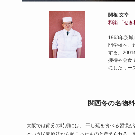
関根 文幸
和楽 「せき
1963年
門学校へ。
する。200
接待や会食
にしたリー
関西冬の名物
大阪では節分の時期には、 干し蕪を食べる習慣が
という民間療法から起こったものと考えられる。