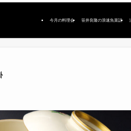
今月の料理会
笹井良隆の浪速魚菜話
掛