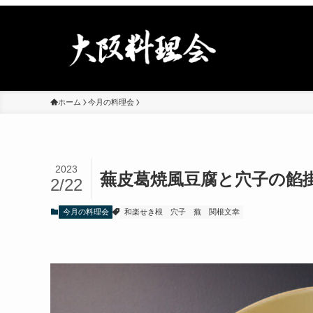
ホーム
今月の料理会
2023
蕪皮葛焼風豆腐と穴子の餡
2/22
今月の料理会
和楽せき根
穴子
蕪
関根文幸