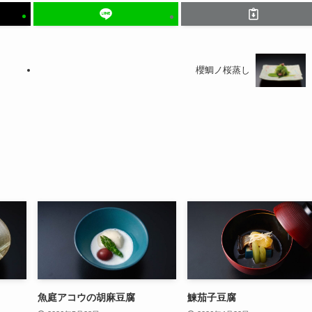
櫻鯛ノ桜蒸し
魚庭アコウの胡麻豆腐
鰊茄子豆腐