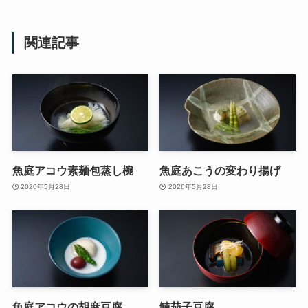
関連記事
魚庭アコウ素麺包蒸し椀
魚庭あこうの変わり揚げ
2026年5月28日
2026年5月28日
魚庭アコウの胡麻豆腐
鰊茄子豆腐