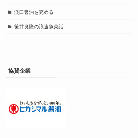
淡口醤油を究める
笹井良隆の浪速魚菜話
協賛企業