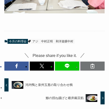
今月の料理会
アジ
中村正明
和洋遊膳中村
Please share if you like it.
河内鴨と泉州玉葱の取り合わせ椀
鯵の捏ね揚げと碓井豌豆餡