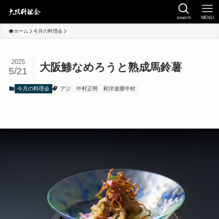
search
MENU
ホーム
今月の料理会
2025
大阪鯵なめろうと熟成馬鈴薯
5/21
今月の料理会
アジ
中村正明
和洋遊膳中村