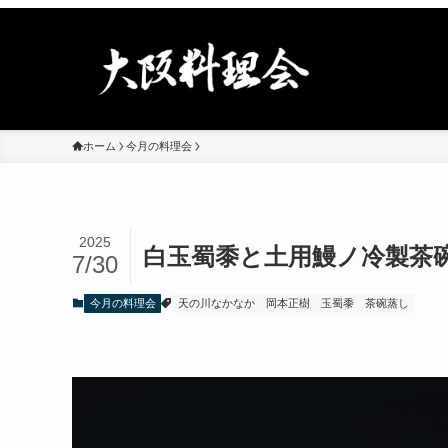
ホーム
今月の料理会
2025
白玉蜀黍と土用鰻ノ冷製茶
7/30
今月の料理会
天の川なかなか
岡本正樹
玉蜀黍
茶碗蒸し