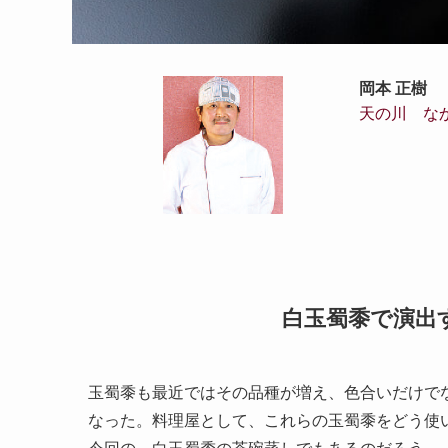
岡本 正樹
天の川 な
白玉蜀黍で演出
玉蜀黍も最近ではその品種が増え、色合いだけで
なった。料理屋として、これらの玉蜀黍をどう使