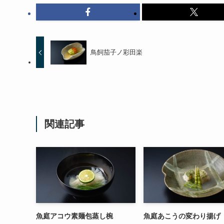
鳥飼茄子ノ彩田楽
関連記事
魚庭アコウ素麺包蒸し椀
魚庭あこうの変わり揚げ