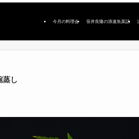
今月の料理会
笹井良隆の浪速魚菜話
碗蒸し