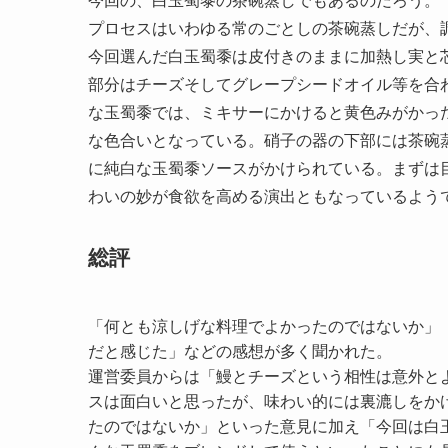
今回の、白玉蜀黍の茶碗蒸しでもあるのだろう。
プロセスはいわゆる常のごとしの茶碗蒸しだが、
今回選んだ白玉蜀黍は皮付きのままに加熱し実と
部分はチーズそしてグレープシードオイル等を合
な玉蜀黍では、ミキサーにかけると黄色みがかっ
な色合いとなっている。硝子の器の下部には茶碗
に純白な玉蜀黍ソースがかけられている。まずは
わいの妙が食欲を高める演出ともなっているよう
総評
「何とも涼しげな料理でよかったのではないか」
だと感じた」などの感想が多く聞かれた。
運営委員からは「鰻とチーズという相性は意外と
スは面白いと思ったが、味わい的には裏漉しをか
たのではないか」といった意見に加え「今回は白