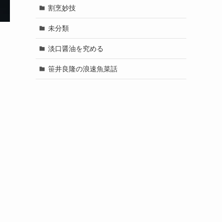
割烹妙技
未分類
淡口醤油を究める
笹井良隆の浪速魚菜話