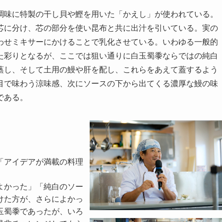
調味に特製の干し貝や鰹を用いた「かえし」が使われている。
芯に分け、芯の部分を使い昆布と共に出汁を引いている。実の
わせミキサーにかけることで乳化させている。いわゆる一般的
た彩りとなるが、ここでは狙い通りに白玉蜀黍ならではの純白
蒸し、そして土用の鰻や肝を配し、これらをあえて蓋するよう
目で味わう涼味感、次にソースの下から出てくる濃厚な鰻の味
である。
「アイデアが満載の料理
よかった」「純白のソー
けた方が、さらによかっ
玉蜀黍であったが、いろ