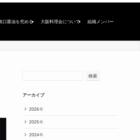
淡口醤油を究める
大阪料理会について
組織メンバー
検索
アーカイブ
2026
年
2025
年
2024
年