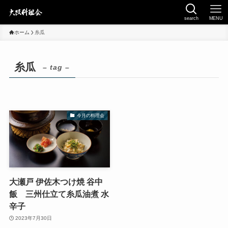
search
MENU
ホーム
糸瓜
糸瓜
– tag –
今月の料理会
大瀬戸 伊佐木つけ焼 谷中
飯 三州仕立て糸瓜油煮 水
辛子
2023年7月30日