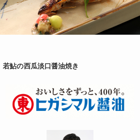
若鮎の西瓜淡口醤油焼き