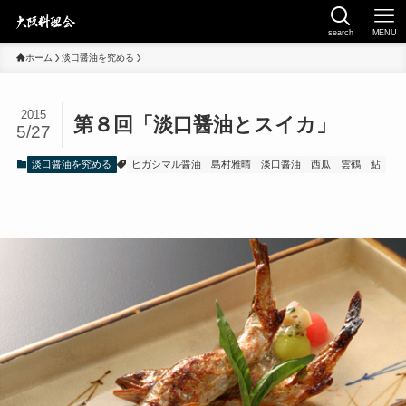
search
MENU
ホーム
淡口醤油を究める
2015
第８回「淡口醤油とスイカ」
5/27
淡口醤油を究める
ヒガシマル醤油
島村雅晴
淡口醤油
西瓜
雲鶴
鮎