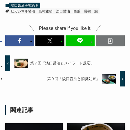
淡口醤油を究める
ヒガシマル醤油
島村雅晴
淡口醤油
西瓜
雲鶴
鮎
Please share if you like it.
第７回「淡口醤油とメイラード反応」
第９回「淡口醤油と消臭効果」
関連記事