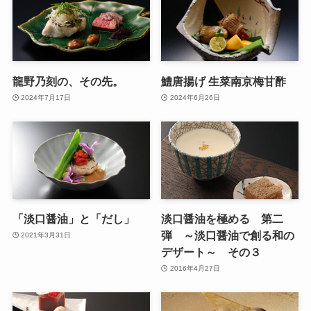
龍野乃刻の、その先。
鱧唐揚げ 生菜南京梅甘酢
2024年7月17日
2024年6月26日
「淡口醤油」と「だし」
淡口醤油を極める 第二
弾 ～淡口醤油で創る和の
2021年3月31日
デザート～ その３
2016年4月27日