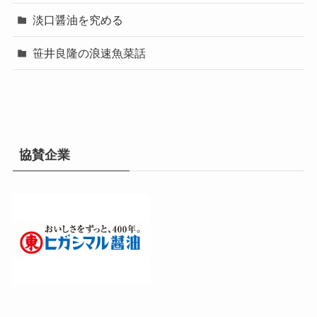
淡口醤油を究める
笹井良隆の浪速魚菜話
協賛企業