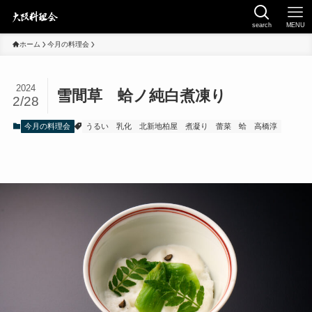
search
MENU
ホーム
今月の料理会
2024
雪間草 蛤ノ純白煮凍り
2/28
今月の料理会
うるい
乳化
北新地柏屋
煮凝り
蕾菜
蛤
高橋淳