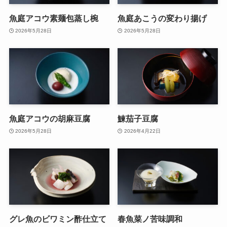
魚庭アコウ素麺包蒸し椀
魚庭あこうの変わり揚げ
2026年5月28日
2026年5月28日
魚庭アコウの胡麻豆腐
鰊茄子豆腐
2026年5月28日
2026年4月22日
グレ魚のビワミン酢仕立て
春魚菜ノ苦味調和