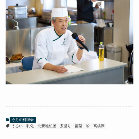
今月の料理会
うるい
乳化
北新地柏屋
煮凝り
蕾菜
蛤
高橋淳