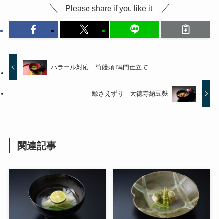
Please share if you like it.
ハラール対応 筍饅頭 鳴門仕立て
鯨さえずり 大徳寺納豆麩
関連記事