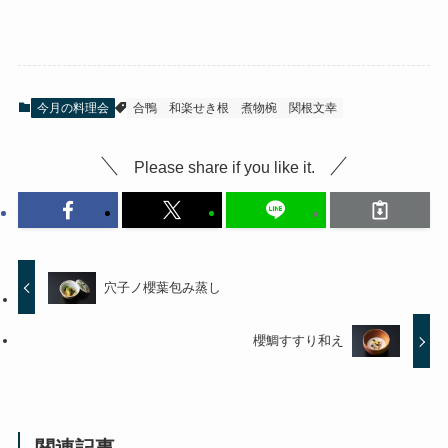
今月の料理会
合鴨
和楽せき根
煮物椀
関根文幸
Please share if you like it.
穴子ノ櫻葉包み蒸し
櫻鯛すすり和え