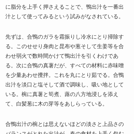
に脂分を上手く押さえることで、鴨出汁を一番出
汁として使ってみるという試みがなされている。
先ずは、合鴨のガラを霜振りし冷水にとり掃除す
る。このせせり身肉と昆布や葱そして生姜等を合
わせ弱火で数時間かけて鴨出汁を引くわけであ
る。次に合鴨の真薯だが、すべての材料に赤味噌
を少量あわせ攪拌。これを丸にとり茹でる。合鴨
出汁を淡口と塩そして酒で調味し、吸い地として
いる。椀に真薯と筍煮、蕗の八方地浸しを添え
て、白髪葱に木の芽等をあしらっている。
合鴨出汁の椀とは思えないほどの淡さと上品さの
バランスがとれた出汁が、春の食材を上手く包む