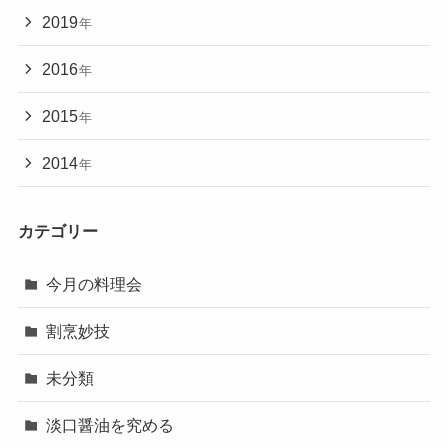
2019
年
2016
年
2015
年
2014
年
カテゴリー
今月の料理会
割烹妙技
未分類
淡口醤油を究める