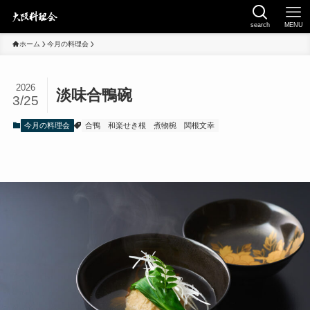
search
MENU
ホーム
今月の料理会
2026
淡味合鴨碗
3/25
今月の料理会
合鴨
和楽せき根
煮物椀
関根文幸