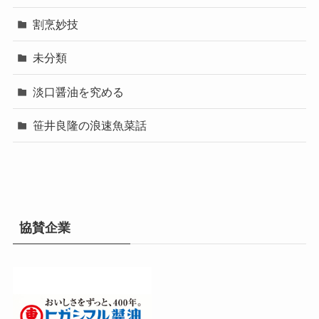
割烹妙技
未分類
淡口醤油を究める
笹井良隆の浪速魚菜話
協賛企業