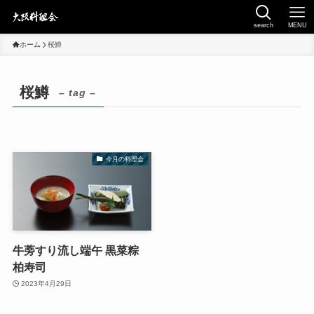
search
MENU
ホーム
桜鱒
桜鱒
– tag –
今月の料理会
牛蒡すり流し端午 黒菜粽
柏寿司
2023年4月29日