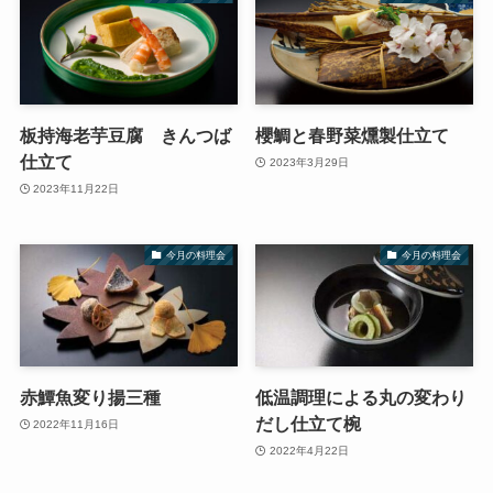
板持海老芋豆腐 きんつば
櫻鯛と春野菜燻製仕立て
仕立て
2023年3月29日
2023年11月22日
今月の料理会
今月の料理会
赤鱏魚変り揚三種
低温調理による丸の変わり
だし仕立て椀
2022年11月16日
2022年4月22日