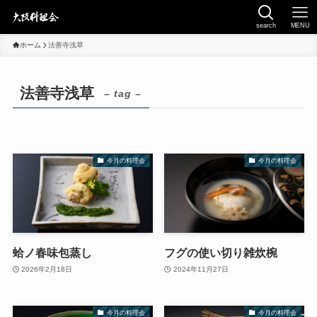
search
MENU
ホーム
法善寺浅草
法善寺浅草
– tag –
今月の料理会
今月の料理会
蛤ノ春味包蒸し
フグの使い切り雑炊椀
2026年2月18日
2024年11月27日
今月の料理会
今月の料理会