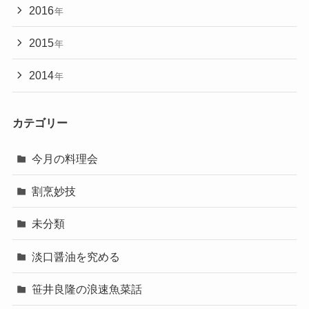
2016
年
2015
年
2014
年
カテゴリー
今月の料理会
割烹妙技
未分類
淡口醤油を究める
笹井良隆の浪速魚菜話