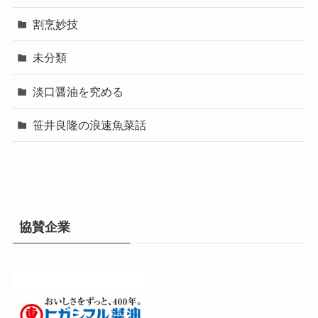
割烹妙技
未分類
淡口醤油を究める
笹井良隆の浪速魚菜話
協賛企業