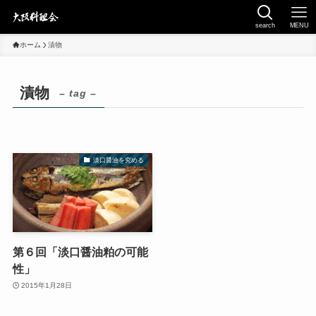
search
MENU
ホーム
漬物
漬物
– tag –
淡口醤油を究める
第６回「淡口醤油粕の可能
性」
2015年1月28日