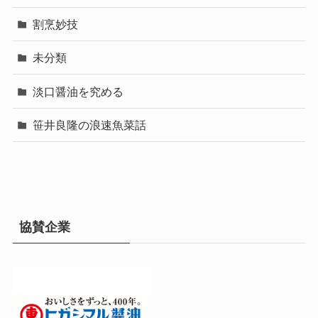
割烹妙技
未分類
淡口醤油を究める
笹井良隆の浪速魚菜話
協賛企業