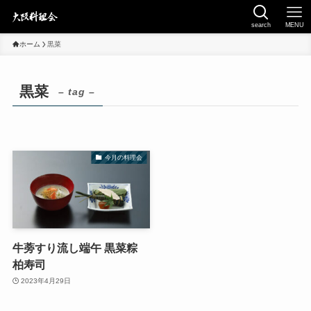
search
MENU
ホーム
黒菜
黒菜
– tag –
今月の料理会
牛蒡すり流し端午 黒菜粽
柏寿司
2023年4月29日