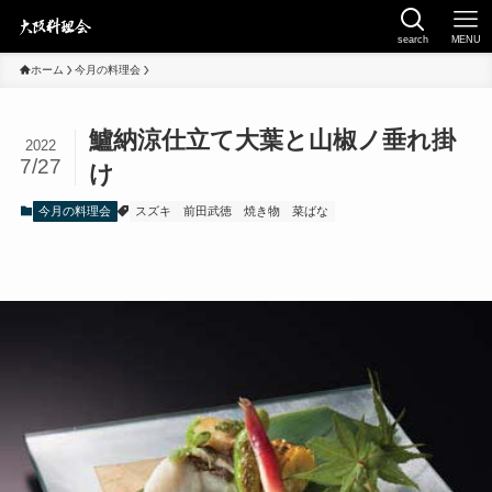
search
MENU
ホーム
今月の料理会
鱸納涼仕立て大葉と山椒ノ垂れ掛
2022
7/27
け
今月の料理会
スズキ
前田武徳
焼き物
菜ばな