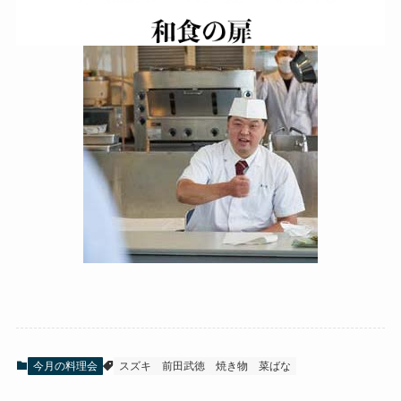
今月の料理会
スズキ
前田武徳
焼き物
菜ばな