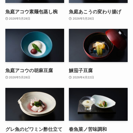
魚庭アコウ素麺包蒸し椀
魚庭あこうの変わり揚げ
2026年5月28日
2026年5月28日
魚庭アコウの胡麻豆腐
鰊茄子豆腐
2026年5月28日
2026年4月22日
グレ魚のビワミン酢仕立て
春魚菜ノ苦味調和