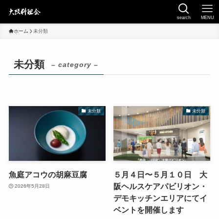
search
MENU
ホーム
未分類
未分類
– category –
未分類
未分類
魚庭アコウの胡麻豆腐
５月４日〜５月１０日 大
阪ヘルスケアパビリオン・
2026年5月28日
デモキッチンエリアにてイ
ベントを開催します