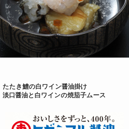
たたき鱧の白ワイン醤油掛け
淡口醤油と白ワインの焼茄子ムース