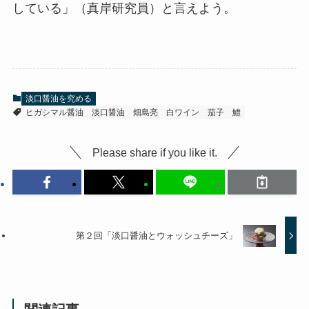
している」（真岸研究員）と言えよう。
淡口醤油を究める
ヒガシマル醤油
淡口醤油
畑島亮
白ワイン
茄子
鱧
Please share if you like it.
第２回「淡口醤油とウォッシュチーズ」