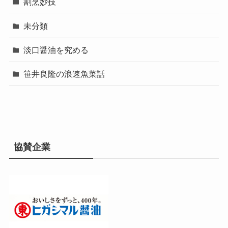
割烹妙技
未分類
淡口醤油を究める
笹井良隆の浪速魚菜話
協賛企業