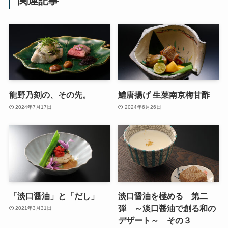
関連記事
龍野乃刻の、その先。
鱧唐揚げ 生菜南京梅甘酢
2024年7月17日
2024年6月26日
「淡口醤油」と「だし」
淡口醤油を極める 第二
弾 ～淡口醤油で創る和の
2021年3月31日
デザート～ その３