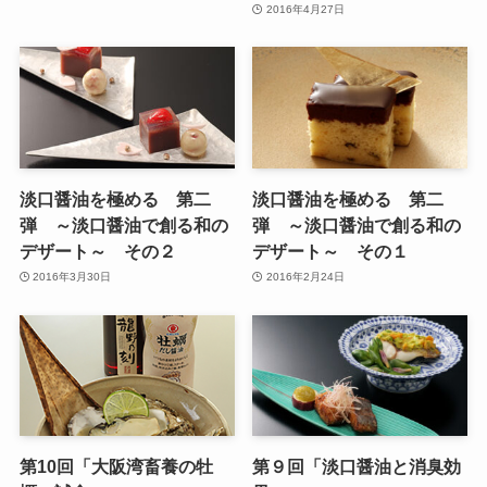
2016年4月27日
淡口醤油を極める 第二
淡口醤油を極める 第二
弾 ～淡口醤油で創る和の
弾 ～淡口醤油で創る和の
デザート～ その２
デザート～ その１
2016年3月30日
2016年2月24日
第10回「大阪湾畜養の牡
第９回「淡口醤油と消臭効