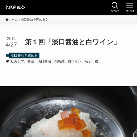
search
MENU
ホーム
淡口醤油を究める
2014
第１回「淡口醤油と白ワイン」
4/27
淡口醤油を究める
ヒガシマル醤油
淡口醤油
畑島亮
白ワイン
茄子
鱧