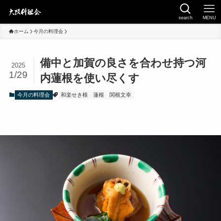
search
MENU
ホーム
今月の料理会
備中と加賀の良さを合わせ持つ河
2025
1/29
内蓮根を使い尽くす
今月の料理会
和楽せき根
蓮根
関根文幸