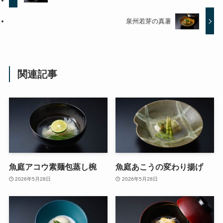
泉州若芽の真薯
関連記事
魚庭アコウ素麺包蒸し椀
魚庭あこうの変わり揚げ
2026年5月28日
2026年5月28日