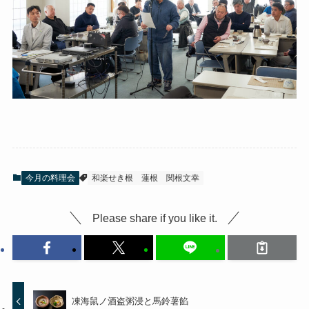
今月の料理会
和楽せき根
蓮根
関根文幸
Please share if you like it.
凍海鼠ノ酒盗粥浸と馬鈴薯餡