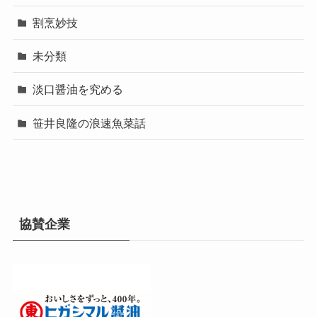
割烹妙技
未分類
淡口醤油を究める
笹井良隆の浪速魚菜話
協賛企業