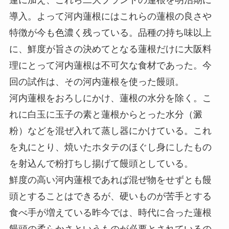
導入。よって河内蓮根にはこれらの蓮根の良さや
特徴が今も色濃く残っている。品種の持ち味以上
に、鮮度が旨さの決めてとなる蓮根だけに大阪料
理にとって河内蓮根は不可欠な食材であった。今
回の試作は、その河内蓮根を使った饅頭。
河内蓮根をおろしにかけ、蓮根の水分を除く。こ
れに白玉に玉子の素と蓮根からとった水分（澱
粉）などを混ぜ入れて蒸し器にかけている。これ
を丸にとり、焼いたホタテのほぐし身にしたもの
を射込んで粉打ちし揚げて饅頭としている。
鮮度の高い河内蓮根であれば混ぜ物をせずとも饅
頭とすることはできるが、硬いものが苦手とする
食べ手が増えている昨今では、時代に合った蓮根
饅頭の柔らかさというものが必要とされているの