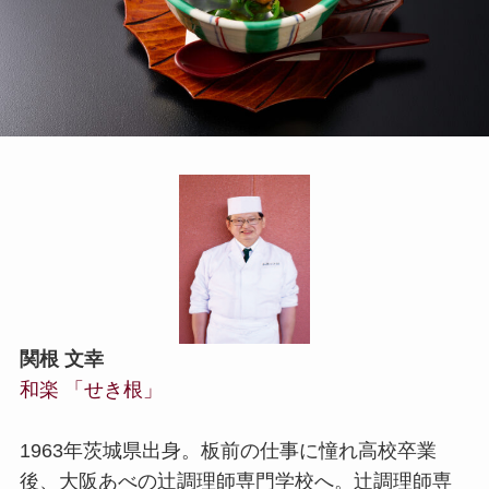
関根 文幸
和楽 「せき根」
1963年茨城県出身。板前の仕事に憧れ高校卒業
後、大阪あべの辻調理師専門学校へ。辻調理師専