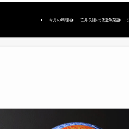
今月の料理会
笹井良隆の浪速魚菜話