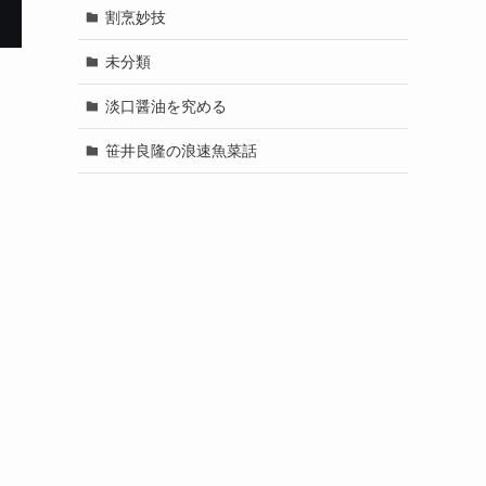
割烹妙技
未分類
淡口醤油を究める
笹井良隆の浪速魚菜話