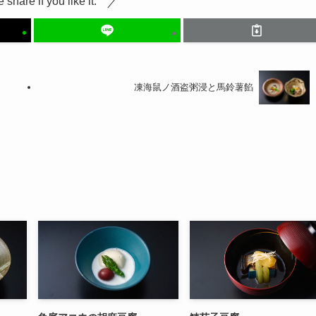
 share if you like it.
凍海鼠ノ酒盗粥浸と馬鈴薯餡