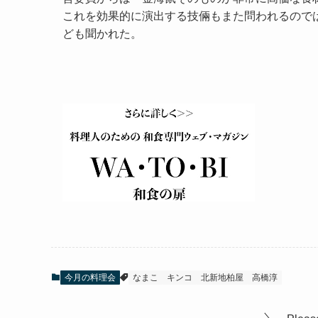
これを効果的に演出する技倆もまた問われるので
ども聞かれた。
今月の料理会
なまこ
キンコ
北新地柏屋
高橋淳