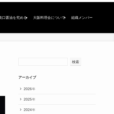
淡口醤油を究める
大阪料理会について
組織メンバー
検索
アーカイブ
2026
年
2025
年
2024
年