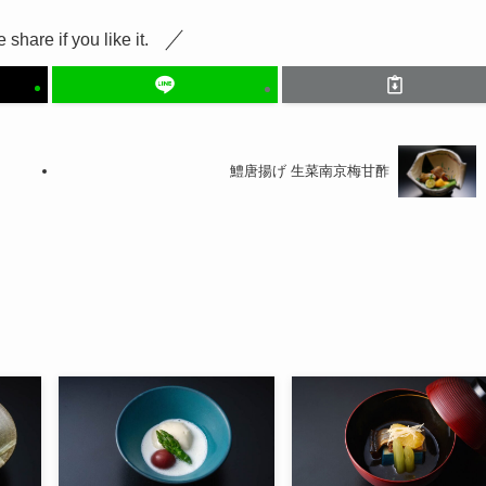
 share if you like it.
鱧唐揚げ 生菜南京梅甘酢