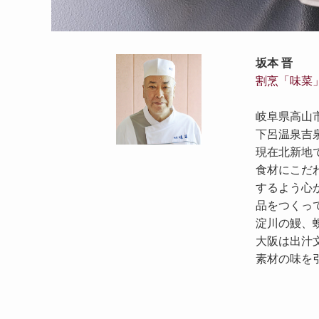
坂本 晋
割烹「味菜
岐阜県高山
下呂温泉吉
現在北新地で
食材にこだ
するよう心
品をつくっ
淀川の鰻、
大阪は出汁
素材の味を