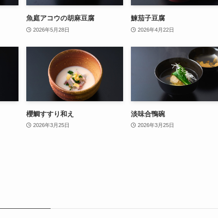
魚庭アコウの胡麻豆腐
鰊茄子豆腐
2026年5月28日
2026年4月22日
櫻鯛すすり和え
淡味合鴨碗
2026年3月25日
2026年3月25日