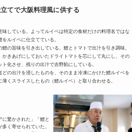
仕立てで大阪料理風に供する
意味している。よってルイベは特定の食材だけの料理名ではな
鱧をルイベに仕立てている。
の鱧の旨味を引き出している。鱧とトマトで出汁を引き調味。
。かきあげにしておいたドライトマトを芯にして丸にし、その
ット化させ、残りの出汁で吉野餡にしている。
ほどの出汁を浸したものを、そのまま冷凍にかけた鱧ルイベを
に薄くスライスしたもの（鱧ルイベ）と取り合わせる。
アに驚かされた」「鱧と
が多く寄せられていた。