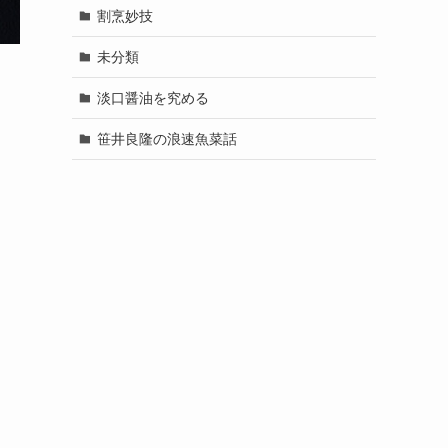
割烹妙技
未分類
淡口醤油を究める
笹井良隆の浪速魚菜話