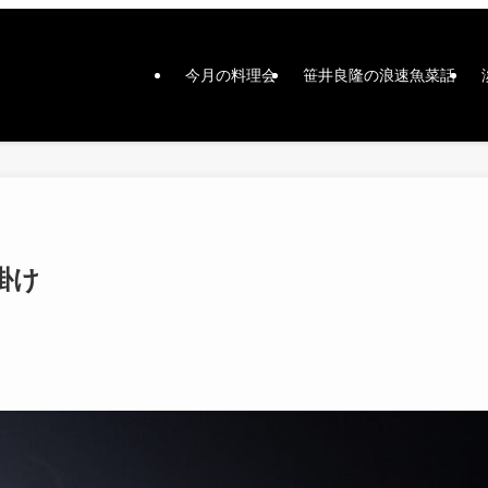
今月の料理会
笹井良隆の浪速魚菜話
掛け