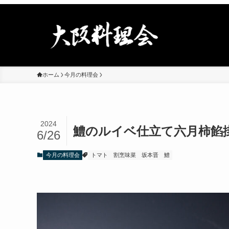
ホーム
今月の料理会
2024
鱧のルイベ仕立て六月柿餡
6/26
今月の料理会
トマト
割烹味菜
坂本晋
鱧